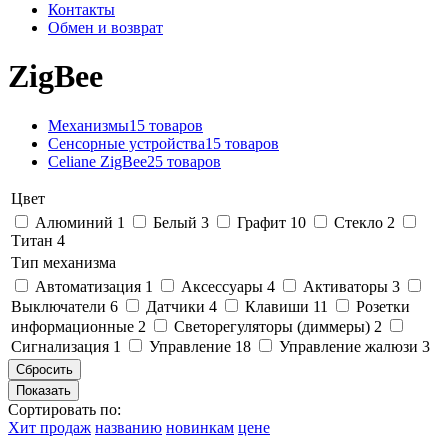
Контакты
Обмен и возврат
ZigBee
Механизмы
15 товаров
Сенсорные устройства
15 товаров
Celiane ZigBee
25 товаров
Цвет
Алюминий
1
Белый
3
Графит
10
Стекло
2
Титан
4
Тип механизма
Автоматизация
1
Аксессуары
4
Активаторы
3
Выключатели
6
Датчики
4
Клавиши
11
Розетки
информационные
2
Светорегуляторы (диммеры)
2
Сигнализация
1
Управление
18
Управление жалюзи
3
Сортировать по:
Хит продаж
названию
новинкам
цене