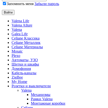
Запомнить меня
Забыли пароль
Valena Life
Valena Allure
Valena
Galea Life
Celiane Классика
Celiane Металлик
Celiane Материалы
Mosaic
Plexo
Автоматы, УЗО
Щитки и шкафы
Домофония
Кабель-каналы
ZigBee
My Home
Розетки и выключатели
Valena
Механизмы
Рамки Valena
Монтажные коробки
Celiane