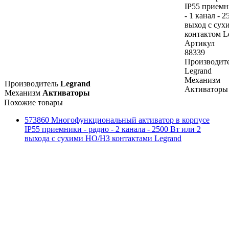
IP55 приемн
- 1 канал - 
выход с су
контактом L
Артикул
88339
Производит
Legrand
Механизм
Производитель
Legrand
Активаторы
Механизм
Активаторы
Похожие товары
573860 Многофункциональный активатор в корпусе
IP55 приемники - радио - 2 канала - 2500 Вт или 2
выхода с сухими НО/НЗ контактами Legrand