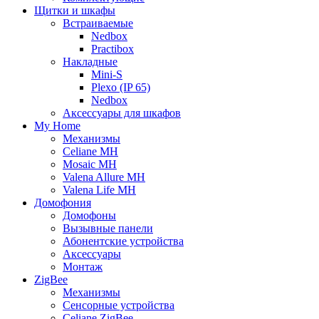
Щитки и шкафы
Встраиваемые
Nedbox
Practibox
Накладные
Mini-S
Plexo (IP 65)
Nedbox
Аксессуары для шкафов
My Home
Механизмы
Celiane MH
Mosaic MH
Valena Allure MH
Valena Life MH
Домофония
Домофоны
Вызывные панели
Абонентские устройства
Аксессуары
Монтаж
ZigBee
Механизмы
Сенсорные устройства
Celiane ZigBee