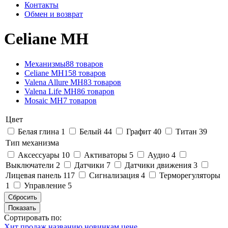
Контакты
Обмен и возврат
Celiane MH
Механизмы
88 товаров
Celiane MH
158 товаров
Valena Allure MH
83 товаров
Valena Life MH
86 товаров
Mosaic MH
7 товаров
Цвет
Белая глина
1
Белый
44
Графит
40
Титан
39
Тип механизма
Аксессуары
10
Активаторы
5
Аудио
4
Выключатели
2
Датчики
7
Датчики движения
3
Лицевая панель
117
Сигнализация
4
Терморегуляторы
1
Управление
5
Сортировать по:
Хит продаж
названию
новинкам
цене