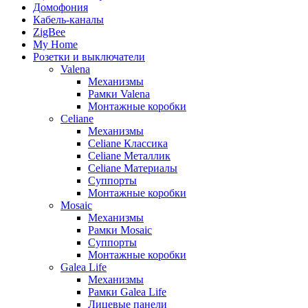
Домофония
Кабель-каналы
ZigBee
My Home
Розетки и выключатели
Valena
Механизмы
Рамки Valena
Монтажные коробки
Celiane
Механизмы
Celiane Классика
Celiane Металлик
Celiane Материалы
Суппорты
Монтажные коробки
Mosaic
Механизмы
Рамки Mosaic
Суппорты
Монтажные коробки
Galea Life
Механизмы
Рамки Galea Life
Лицевые панели