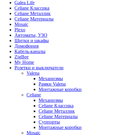
Galea Life
Celiane Классика
Celiane Металлик
Celiane Материалы
Mosaic
Plexo
Автоматы, УЗО
Щитки и шкафы
Домофония
Кабель-каналы
ZigBee
My Home
Розетки и выключатели
Valena
Механизмы
Рамки Valena
Монтажные коробки
Celiane
Механизмы
Celiane Классика
Celiane Металлик
Celiane Материалы
Суппорты
Монтажные коробки
Mosaic