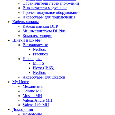
Ограничители перенапряжений
Выключатели модульные
Прочее модульное оборудование
Аксессуары для подключения
Кабель-каналы
Кабель-каналы DLP
Мини-плинтусы DLPlus
Комплектующие
Щитки и шкафы
Встраиваемые
Nedbox
Practibox
Накладные
Mini-S
Plexo (IP 65)
Nedbox
Аксессуары для шкафов
My Home
Механизмы
Celiane MH
Mosaic MH
Valena Allure MH
Valena Life MH
Домофония
Домофоны