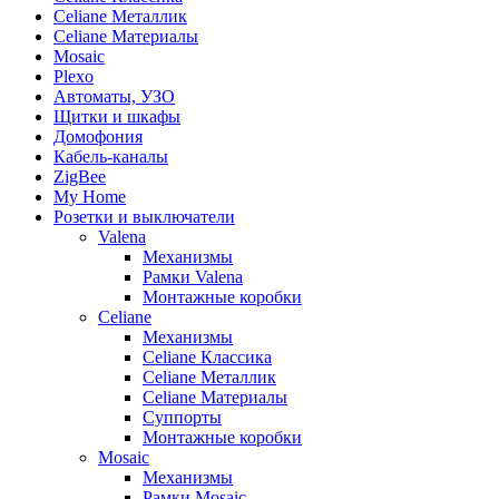
Celiane Металлик
Celiane Материалы
Mosaic
Plexo
Автоматы, УЗО
Щитки и шкафы
Домофония
Кабель-каналы
ZigBee
My Home
Розетки и выключатели
Valena
Механизмы
Рамки Valena
Монтажные коробки
Celiane
Механизмы
Celiane Классика
Celiane Металлик
Celiane Материалы
Суппорты
Монтажные коробки
Mosaic
Механизмы
Рамки Mosaic