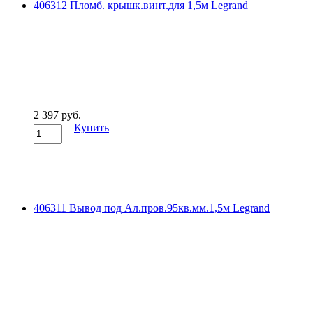
406312 Пломб. крышк.винт.для 1,5м Legrand
2 397 руб.
Купить
406311 Вывод под Ал.пров.95кв.мм.1,5м Legrand