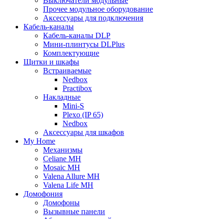
Выключатели модульные
Прочее модульное оборудование
Аксессуары для подключения
Кабель-каналы
Кабель-каналы DLP
Мини-плинтусы DLPlus
Комплектующие
Щитки и шкафы
Встраиваемые
Nedbox
Practibox
Накладные
Mini-S
Plexo (IP 65)
Nedbox
Аксессуары для шкафов
My Home
Механизмы
Celiane MH
Mosaic MH
Valena Allure MH
Valena Life MH
Домофония
Домофоны
Вызывные панели