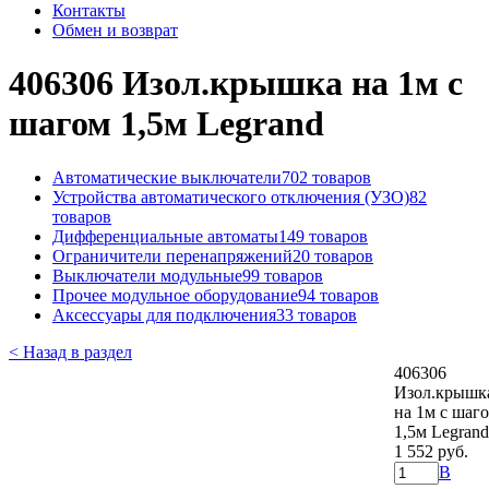
Контакты
Обмен и возврат
406306 Изол.крышка на 1м с
шагом 1,5м Legrand
Автоматические выключатели
702 товаров
Устройства автоматического отключения (УЗО)
82
товаров
Дифференциальные автоматы
149 товаров
Ограничители перенапряжений
20 товаров
Выключатели модульные
99 товаров
Прочее модульное оборудование
94 товаров
Аксессуары для подключения
33 товаров
< Назад в раздел
406306
Изол.крышк
на 1м с шаг
1,5м Legrand
1 552 руб.
В