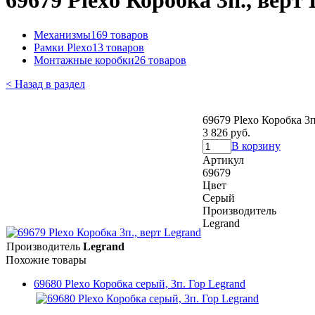
69679 Plexo Коробка 3п., верт
Механизмы
169 товаров
Рамки Plexo
13 товаров
Монтажные коробки
26 товаров
< Назад в раздел
69679 Plexo Коробка 3п
3 826 руб.
В корзину
Артикул
69679
Цвет
Серый
Производитель
Legrand
Производитель
Legrand
Похожие товары
69680 Plexo Коробка серый, 3п. Гор Legrand