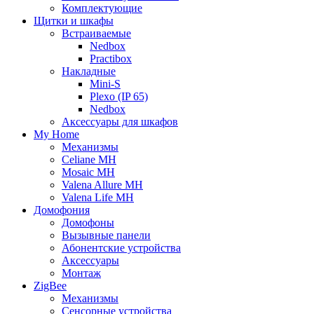
Комплектующие
Щитки и шкафы
Встраиваемые
Nedbox
Practibox
Накладные
Mini-S
Plexo (IP 65)
Nedbox
Аксессуары для шкафов
My Home
Механизмы
Celiane MH
Mosaic MH
Valena Allure MH
Valena Life MH
Домофония
Домофоны
Вызывные панели
Абонентские устройства
Аксессуары
Монтаж
ZigBee
Механизмы
Сенсорные устройства