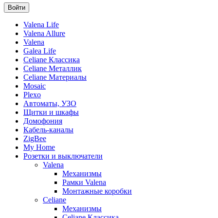
Valena Life
Valena Allure
Valena
Galea Life
Celiane Классика
Celiane Металлик
Celiane Материалы
Mosaic
Plexo
Автоматы, УЗО
Щитки и шкафы
Домофония
Кабель-каналы
ZigBee
My Home
Розетки и выключатели
Valena
Механизмы
Рамки Valena
Монтажные коробки
Celiane
Механизмы
Celiane Классика