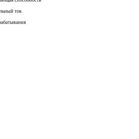
льный ток
рабатывания