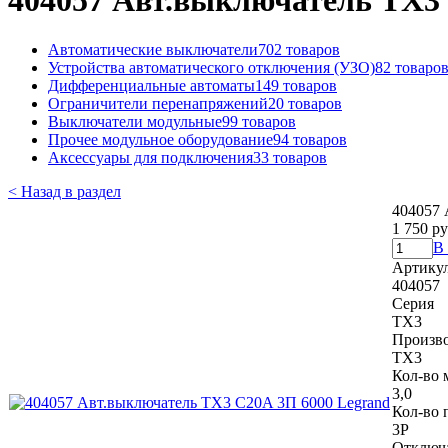
404057 Авт.выключатель TX3 
Автоматические выключатели
702 товаров
Устройства автоматического отключения (УЗО)
82 товаро
Дифференциальные автоматы
149 товаров
Ограничители перенапряжений
20 товаров
Выключатели модульные
99 товаров
Прочее модульное оборудование
94 товаров
Аксессуары для подключения
33 товаров
< Назад в раздел
404057 
1 750 ру
В
Артику
404057
Серия
TX3
Произв
TX3
Кол-во 
3,0
Кол-во 
3P
Отключ