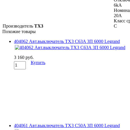
6kA
Номина
20A
Класс с
Производитель
TX3
C
Похожие товары
404062 Авт.выключатель TX3 C63A 3П 6000 Legrand
3 160 руб.
Купить
404061 Авт.выключатель TX3 C50A 3П 6000 Legrand