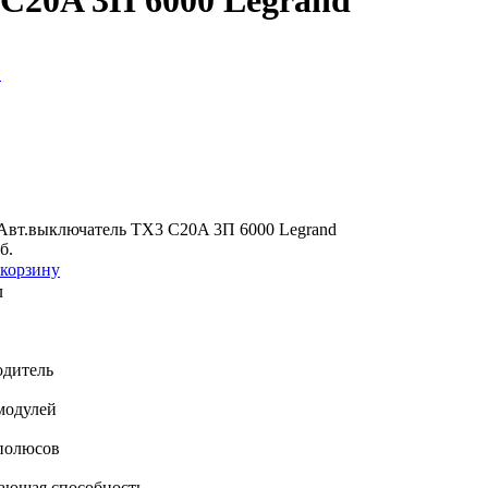
C20A 3П 6000 Legrand
в
Авт.выключатель TX3 C20A 3П 6000 Legrand
б.
 корзину
л
одитель
модулей
полюсов
ающая способность