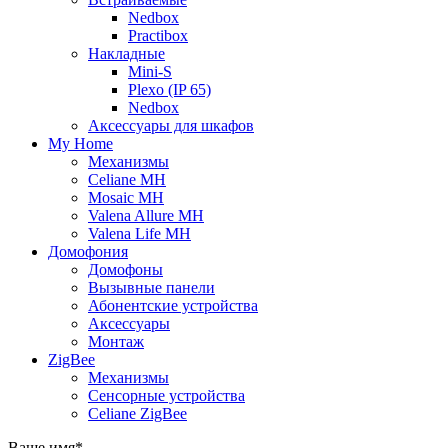
Nedbox
Practibox
Накладные
Mini-S
Plexo (IP 65)
Nedbox
Аксессуары для шкафов
My Home
Механизмы
Celiane MH
Mosaic MH
Valena Allure MH
Valena Life MH
Домофония
Домофоны
Вызывные панели
Абонентские устройства
Аксессуары
Монтаж
ZigBee
Механизмы
Сенсорные устройства
Celiane ZigBee
Ваше имя
*