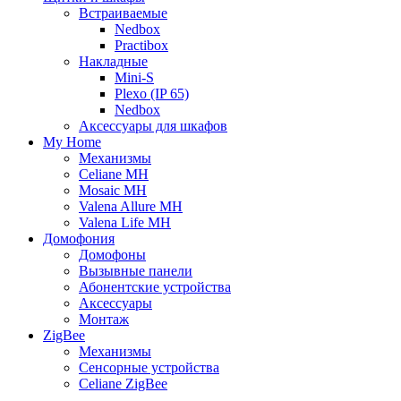
Встраиваемые
Nedbox
Practibox
Накладные
Mini-S
Plexo (IP 65)
Nedbox
Аксессуары для шкафов
My Home
Механизмы
Celiane MH
Mosaic MH
Valena Allure MH
Valena Life MH
Домофония
Домофоны
Вызывные панели
Абонентские устройства
Аксессуары
Монтаж
ZigBee
Механизмы
Сенсорные устройства
Celiane ZigBee