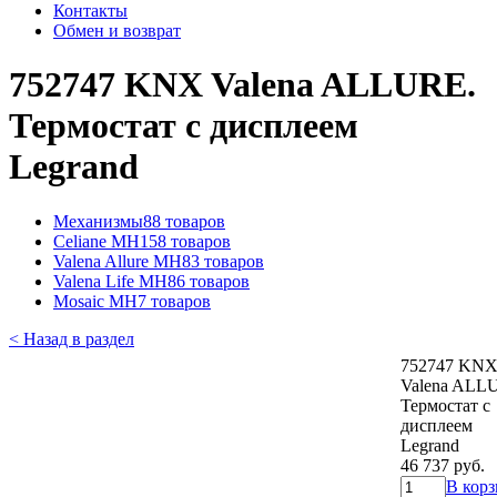
Контакты
Обмен и возврат
752747 KNX Valena ALLURE.
Термостат с дисплеем
Legrand
Механизмы
88 товаров
Celiane MH
158 товаров
Valena Allure MH
83 товаров
Valena Life MH
86 товаров
Mosaic MH
7 товаров
< Назад в раздел
752747 KN
Valena ALL
Термостат с
дисплеем
Legrand
46 737 руб.
В кор