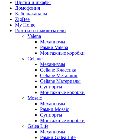
Щитки и шкафы
Домофония
Кабель-каналы
ZigBee
My Home
Розетки и выключатели
Valena
Механизмы
Рамки Valena
Монтажные коробки
Celiane
Механизмы
Celiane Классика
Celiane Металлик
Celiane Материалы
Суппорты
Монтажные коробки
Mosaic
Механизмы
Рамки Mosaic
Суппорты
Монтажные коробки
Galea Life
Механизмы
Рамки Galea Life