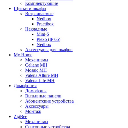
Комплектующие
Щитки и шкафы
Встраиваемые
Nedbox
Practibox
Накладные
Mini-S
Plexo (IP 65)
Nedbox
Аксессуары для шкафов
My Home
Механизмы
Celiane MH
Mosaic MH
Valena Allure MH
Valena Life MH
Домофония
Домофоны
Вызывные панели
Абонентские устройства
Аксессуары
Монтаж
ZigBee
Механизмы
Сенсорные устройства