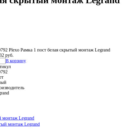
елая скрытый монтаж Legrand
0792 Plexo Рамка 1 пост белая скрытый монтаж Legrand
32 руб.
В корзину
тикул
0792
ет
лый
оизводитель
grand
й монтаж Legrand