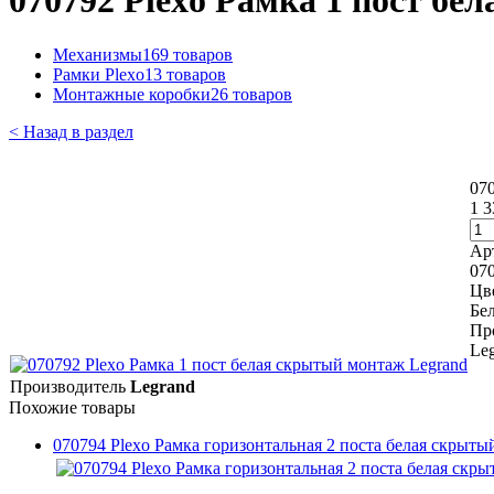
070792 Plexo Рамка 1 пост б
Механизмы
169 товаров
Рамки Plexo
13 товаров
Монтажные коробки
26 товаров
< Назад в раздел
07
1 3
Ар
07
Цв
Бе
Пр
Le
Производитель
Legrand
Похожие товары
070794 Plexo Рамка горизонтальная 2 поста белая скрыты