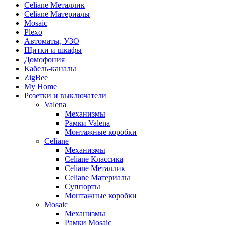
Celiane Металлик
Celiane Материалы
Mosaic
Plexo
Автоматы, УЗО
Щитки и шкафы
Домофония
Кабель-каналы
ZigBee
My Home
Розетки и выключатели
Valena
Механизмы
Рамки Valena
Монтажные коробки
Celiane
Механизмы
Celiane Классика
Celiane Металлик
Celiane Материалы
Суппорты
Монтажные коробки
Mosaic
Механизмы
Рамки Mosaic