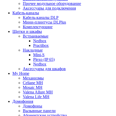
Прочее модульное оборудование
Аксессуары для подключения
Кабель-каналы
Кабель-каналы DLP
Мини-плинтусы DLPlus
Комплектующие
Щитки и шкафы
Встраиваемые
Nedbox
Practibox
Накладные
Mini-S
Plexo (IP 65)
Nedbox
Аксессуары для шкафов
My Home
Механизмы
Celiane MH
Mosaic MH
Valena Allure MH
Valena Life MH
Домофония
Домофоны
Вызывные панели
Абонентские устройства