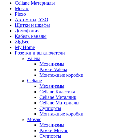
Celiane Материалы
Mosaic
Plexo
Автоматы, УЗО
Щитки и шкафы
Домофония
Кабель-каналы
ZigBee
My Home
Розетки и выключатели
Valena
Механизмы
Рамки Valena
Монтажные коробки
Celiane
Механизмы
Celiane Классика
Celiane Металлик
Celiane Материалы
Суппорты
Монтажные коробки
Mosaic
Механизмы
Рамки Mosaic
Суппорты