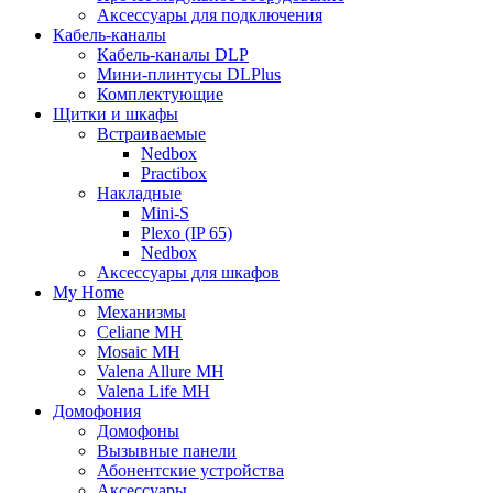
Аксессуары для подключения
Кабель-каналы
Кабель-каналы DLP
Мини-плинтусы DLPlus
Комплектующие
Щитки и шкафы
Встраиваемые
Nedbox
Practibox
Накладные
Mini-S
Plexo (IP 65)
Nedbox
Аксессуары для шкафов
My Home
Механизмы
Celiane MH
Mosaic MH
Valena Allure MH
Valena Life MH
Домофония
Домофоны
Вызывные панели
Абонентские устройства
Аксессуары