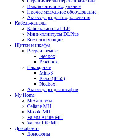
Ограничители перенапряжений
Выключатели модульные
Прочее модульное оборудование
Аксессуары для подключения
Кабель-каналы
Кабель-каналы DLP
Мини-плинтусы DLPlus
Комплектующие
Щитки и шкафы
Встраиваемые
Nedbox
Practibox
Накладные
Mini-S
Plexo (IP 65)
Nedbox
Аксессуары для шкафов
My Home
Механизмы
Celiane MH
Mosaic MH
Valena Allure MH
Valena Life MH
Домофония
Домофоны