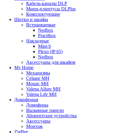
Кабель-каналы DLP
Мини-плинтусы DLPlus
Комплектующие
Щитки и шкафы
Встраиваемые
Nedbox
Practibox
Накладные
Mini-S
Plexo (IP 65)
Nedbox
Аксессуары для шкафов
My Home
Механизмы
Celiane MH
Mosaic MH
Valena Allure MH
Valena Life MH
Домофония
Домофоны
Вызывные панели
Абонентские устройства
Аксессуары
Монтаж
ZigBee