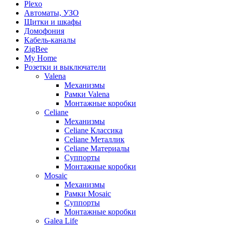
Plexo
Автоматы, УЗО
Щитки и шкафы
Домофония
Кабель-каналы
ZigBee
My Home
Розетки и выключатели
Valena
Механизмы
Рамки Valena
Монтажные коробки
Celiane
Механизмы
Celiane Классика
Celiane Металлик
Celiane Материалы
Суппорты
Монтажные коробки
Mosaic
Механизмы
Рамки Mosaic
Суппорты
Монтажные коробки
Galea Life