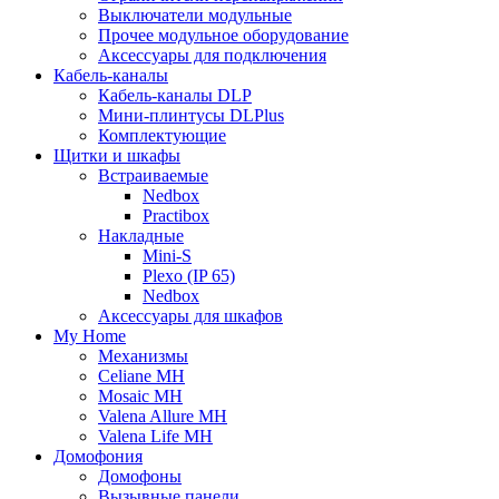
Выключатели модульные
Прочее модульное оборудование
Аксессуары для подключения
Кабель-каналы
Кабель-каналы DLP
Мини-плинтусы DLPlus
Комплектующие
Щитки и шкафы
Встраиваемые
Nedbox
Practibox
Накладные
Mini-S
Plexo (IP 65)
Nedbox
Аксессуары для шкафов
My Home
Механизмы
Celiane MH
Mosaic MH
Valena Allure MH
Valena Life MH
Домофония
Домофоны
Вызывные панели