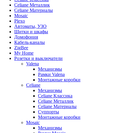
Celiane Металлик
Celiane Материалы
Mosaic
Plexo
Автоматы, УЗО
Щитки и шкафы
Домофония
Кабель-каналы
ZigBee
My Home
Розетки и выключатели
Valena
Механизмы
Рамки Valena
Монтажные коробки
Celiane
Механизмы
Celiane Классика
Celiane Металлик
Celiane Материалы
Суппорты
Монтажные коробки
Mosaic
Механизмы