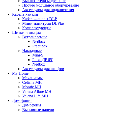
Выключатели модульные
Прочее модульное оборудование
Аксессуары для подключения
Кабель-каналы
Кабель-каналы DLP
Мини-плинтусы DLPlus
Комплектующие
Щитки и шкафы
Встраиваемые
Nedbox
Practibox
Накладные
Mini-S
Plexo (IP 65)
Nedbox
Аксессуары для шкафов
My Home
Механизмы
Celiane MH
Mosaic MH
Valena Allure MH
Valena Life MH
Домофония
Домофоны
Вызывные панели