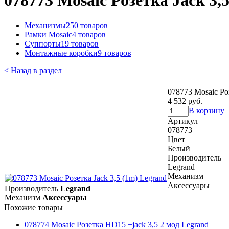
078773 Mosaic Розетка Jack 3,
Механизмы
250 товаров
Рамки Mosaic
4 товаров
Суппорты
19 товаров
Монтажные коробки
9 товаров
< Назад в раздел
078773 Mosaic Роз
4 532 руб.
В корзину
Артикул
078773
Цвет
Белый
Производитель
Legrand
Механизм
Аксессуары
Производитель
Legrand
Механизм
Аксессуары
Похожие товары
078774 Mosaic Розетка HD15 +jack 3,5 2 мод Legrand