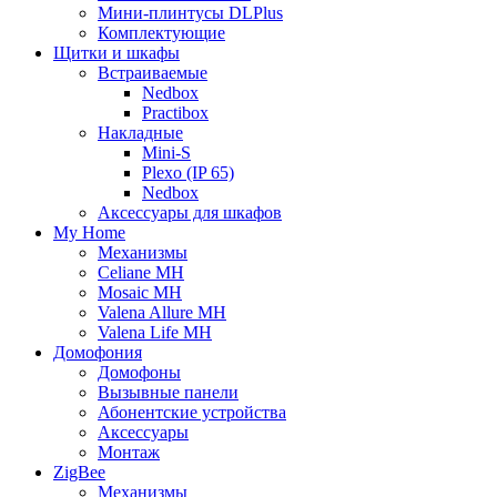
Мини-плинтусы DLPlus
Комплектующие
Щитки и шкафы
Встраиваемые
Nedbox
Practibox
Накладные
Mini-S
Plexo (IP 65)
Nedbox
Аксессуары для шкафов
My Home
Механизмы
Celiane MH
Mosaic MH
Valena Allure MH
Valena Life MH
Домофония
Домофоны
Вызывные панели
Абонентские устройства
Аксессуары
Монтаж
ZigBee
Механизмы