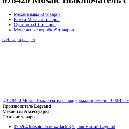
078420 Mosaic Выключатель с
Механизмы
250 товаров
Рамки Mosaic
4 товаров
Суппорты
19 товаров
Монтажные коробки
9 товаров
< Назад в раздел
Производитель
Legrand
Механизм
Аксессуары
Похожие товары
079264 Mosaic Розетка Jack 3,5 , алюминий Legrand