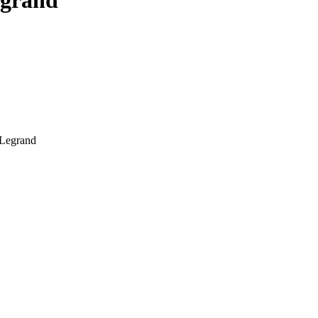
egrand
Legrand