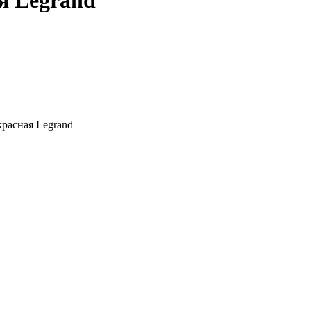
я Legrand
красная Legrand