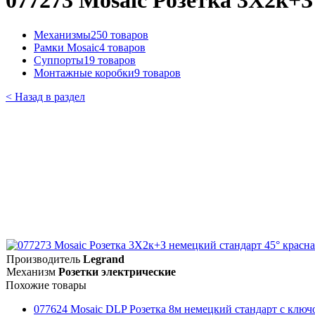
077273 Mosaic Розетка 3Х2к+З
Механизмы
250 товаров
Рамки Mosaic
4 товаров
Суппорты
19 товаров
Монтажные коробки
9 товаров
< Назад в раздел
Производитель
Legrand
Механизм
Розетки электрические
Похожие товары
077624 Mosaic DLP Розетка 8м немецкий стандарт с ключ