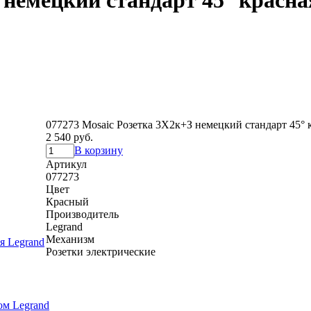
 немецкий стандарт 45° красна
077273 Mosaic Розетка 3Х2к+З немецкий стандарт 45° 
2 540 руб.
В корзину
Артикул
077273
Цвет
Красный
Производитель
Legrand
Механизм
Розетки электрические
ом Legrand