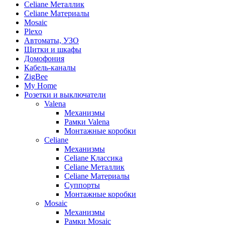
Celiane Металлик
Celiane Материалы
Mosaic
Plexo
Автоматы, УЗО
Щитки и шкафы
Домофония
Кабель-каналы
ZigBee
My Home
Розетки и выключатели
Valena
Механизмы
Рамки Valena
Монтажные коробки
Celiane
Механизмы
Celiane Классика
Celiane Металлик
Celiane Материалы
Суппорты
Монтажные коробки
Mosaic
Механизмы
Рамки Mosaic