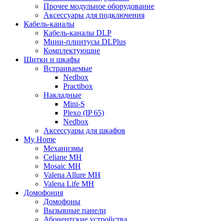
Прочее модульное оборудование
Аксессуары для подключения
Кабель-каналы
Кабель-каналы DLP
Мини-плинтусы DLPlus
Комплектующие
Щитки и шкафы
Встраиваемые
Nedbox
Practibox
Накладные
Mini-S
Plexo (IP 65)
Nedbox
Аксессуары для шкафов
My Home
Механизмы
Celiane MH
Mosaic MH
Valena Allure MH
Valena Life MH
Домофония
Домофоны
Вызывные панели
Абонентские устройства