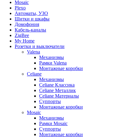
Mosaic
Plexo
Автоматы, УЗО
Щитки и шкафы
Домофония
Кабель-каналы
ZigBee
My Home
Розетки и выключатели
Valena
Механизмы
Рамки Valena
Монтажные коробки
Celiane
Механизмы
Celiane Классика
Celiane Металлик
Celiane Материалы
Суппорты
Монтажные коробки
Mosaic
Механизмы
Рамки Mosaic
Суппорты
Монтажные коробки