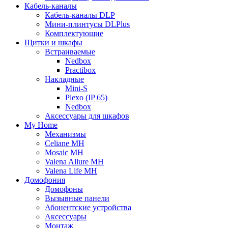
Кабель-каналы
Кабель-каналы DLP
Мини-плинтусы DLPlus
Комплектующие
Щитки и шкафы
Встраиваемые
Nedbox
Practibox
Накладные
Mini-S
Plexo (IP 65)
Nedbox
Аксессуары для шкафов
My Home
Механизмы
Celiane MH
Mosaic MH
Valena Allure MH
Valena Life MH
Домофония
Домофоны
Вызывные панели
Абонентские устройства
Аксессуары
Монтаж