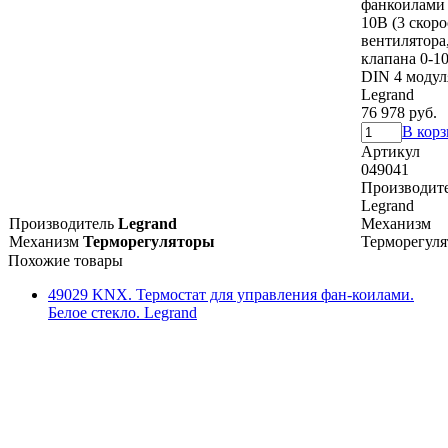
фанкоилами 
10В (3 скор
вентилятора,
клапана 0-10
DIN 4 модул
Legrand
76 978 руб.
В кор
Артикул
049041
Производит
Legrand
Производитель
Legrand
Механизм
Механизм
Терморегуляторы
Терморегул
Похожие товары
49029 KNX. Термостат для управления фан-коилами.
Белое стекло. Legrand