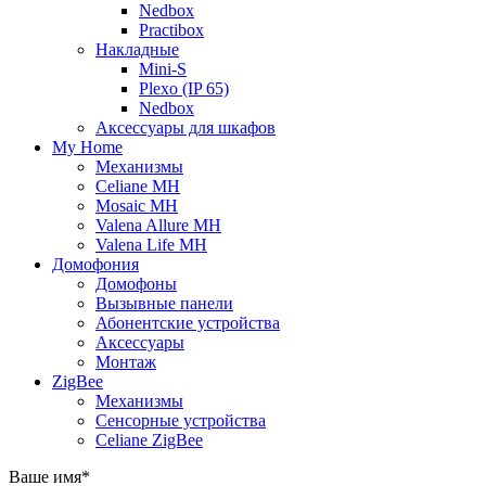
Nedbox
Practibox
Накладные
Mini-S
Plexo (IP 65)
Nedbox
Аксессуары для шкафов
My Home
Механизмы
Celiane MH
Mosaic MH
Valena Allure MH
Valena Life MH
Домофония
Домофоны
Вызывные панели
Абонентские устройства
Аксессуары
Монтаж
ZigBee
Механизмы
Сенсорные устройства
Celiane ZigBee
Ваше имя
*