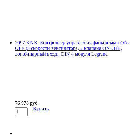
2697 KNX. Контроллер управления фанкоилами ON-
OFF (3 скорости вентилятора, 2 клапана ON-OFF,
доп.бинарный вход). DIN 4 модуля Legrand
76 978 руб.
Купить