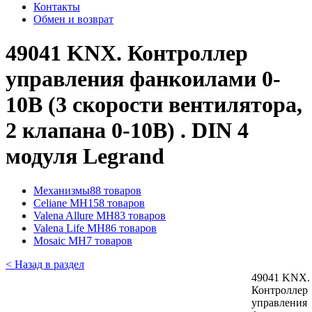
Контакты
Обмен и возврат
49041 KNX. Контроллер
управления фанкоилами 0-
10В (3 скорости вентилятора,
2 клапана 0-10В) . DIN 4
модуля Legrand
Механизмы
88 товаров
Celiane MH
158 товаров
Valena Allure MH
83 товаров
Valena Life MH
86 товаров
Mosaic MH
7 товаров
< Назад в раздел
49041 KNX.
Контроллер
управления