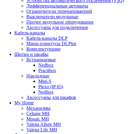
Устройства автоматического отключения (УЗО)
Дифференциальные автоматы
Ограничители перенапряжений
Выключатели модульные
Прочее модульное оборудование
Аксессуары для подключения
Кабель-каналы
Кабель-каналы DLP
Мини-плинтусы DLPlus
Комплектующие
Щитки и шкафы
Встраиваемые
Nedbox
Practibox
Накладные
Mini-S
Plexo (IP 65)
Nedbox
Аксессуары для шкафов
My Home
Механизмы
Celiane MH
Mosaic MH
Valena Allure MH
Valena Life MH