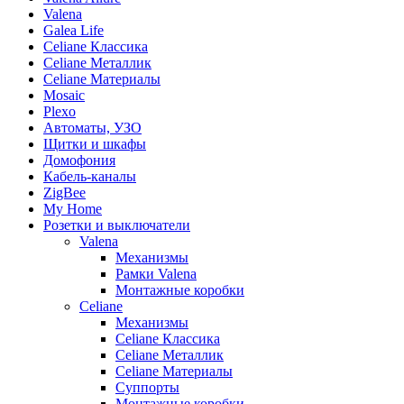
Valena
Galea Life
Celiane Классика
Celiane Металлик
Celiane Материалы
Mosaic
Plexo
Автоматы, УЗО
Щитки и шкафы
Домофония
Кабель-каналы
ZigBee
My Home
Розетки и выключатели
Valena
Механизмы
Рамки Valena
Монтажные коробки
Celiane
Механизмы
Celiane Классика
Celiane Металлик
Celiane Материалы
Суппорты
Монтажные коробки