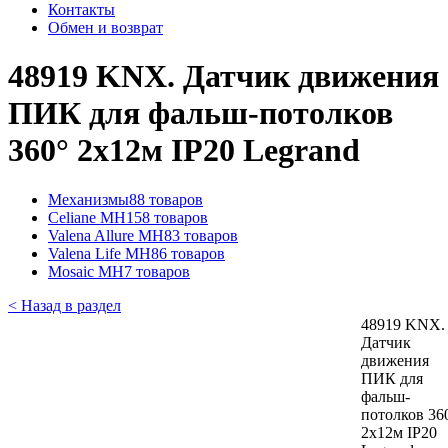
Контакты
Обмен и возврат
48919 KNX. Датчик движения
ПИК для фальш-потолков
360° 2х12м IP20 Legrand
Механизмы
88 товаров
Celiane MH
158 товаров
Valena Allure MH
83 товаров
Valena Life MH
86 товаров
Mosaic MH
7 товаров
< Назад в раздел
48919 KNX.
Датчик
движения
ПИК для
фальш-
потолков 36
2х12м IP20