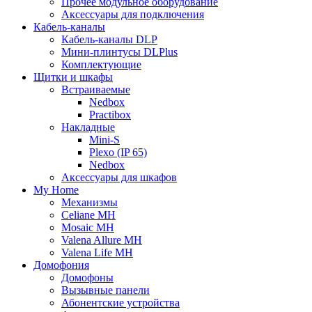
Прочее модульное оборудование
Аксессуары для подключения
Кабель-каналы
Кабель-каналы DLP
Мини-плинтусы DLPlus
Комплектующие
Щитки и шкафы
Встраиваемые
Nedbox
Practibox
Накладные
Mini-S
Plexo (IP 65)
Nedbox
Аксессуары для шкафов
My Home
Механизмы
Celiane MH
Mosaic MH
Valena Allure MH
Valena Life MH
Домофония
Домофоны
Вызывные панели
Абонентские устройства