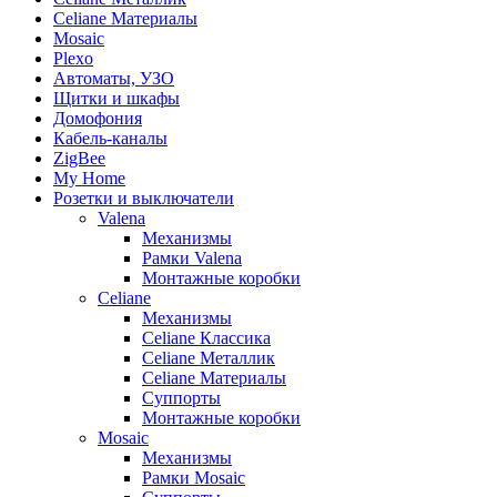
Celiane Материалы
Mosaic
Plexo
Автоматы, УЗО
Щитки и шкафы
Домофония
Кабель-каналы
ZigBee
My Home
Розетки и выключатели
Valena
Механизмы
Рамки Valena
Монтажные коробки
Celiane
Механизмы
Celiane Классика
Celiane Металлик
Celiane Материалы
Суппорты
Монтажные коробки
Mosaic
Механизмы
Рамки Mosaic