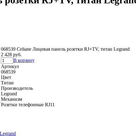
ь розетки RJ+TV, титан Legran
068539 Celiane Лицевая панель розетки RJ+TV, титан Legrand
2 428 руб.
В корзину
Артикул
068539
Цвет
Титан
Производитель
Legrand
Механизм
Розетки телефонные RJ11
 Legrand