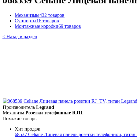
068539 Celiane Лицевая панел
Механизмы
432 товаров
Суппорты
16 товаров
Монтажные коробки
69 товаров
< Назад в раздел
Производитель
Legrand
Механизм
Розетки телефонные RJ11
Похожие товары
Хит продаж
68537 Celiane Лицевая панель розетки телефонной, титан