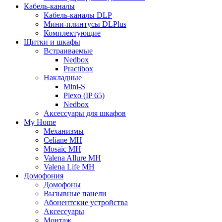
Кабель-каналы
Кабель-каналы DLP
Мини-плинтусы DLPlus
Комплектующие
Щитки и шкафы
Встраиваемые
Nedbox
Practibox
Накладные
Mini-S
Plexo (IP 65)
Nedbox
Аксессуары для шкафов
My Home
Механизмы
Celiane MH
Mosaic MH
Valena Allure MH
Valena Life MH
Домофония
Домофоны
Вызывные панели
Абонентские устройства
Аксессуары
Монтаж