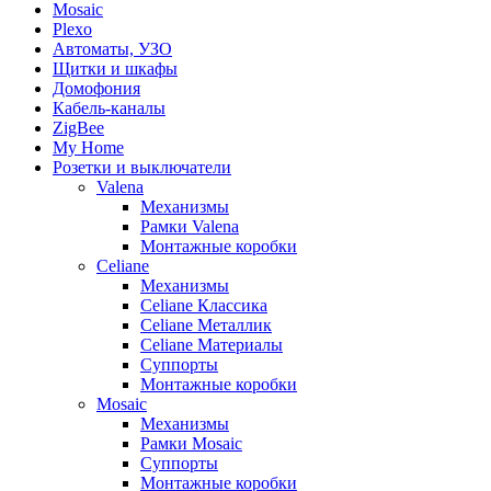
Mosaic
Plexo
Автоматы, УЗО
Щитки и шкафы
Домофония
Кабель-каналы
ZigBee
My Home
Розетки и выключатели
Valena
Механизмы
Рамки Valena
Монтажные коробки
Celiane
Механизмы
Celiane Классика
Celiane Металлик
Celiane Материалы
Суппорты
Монтажные коробки
Mosaic
Механизмы
Рамки Mosaic
Суппорты
Монтажные коробки