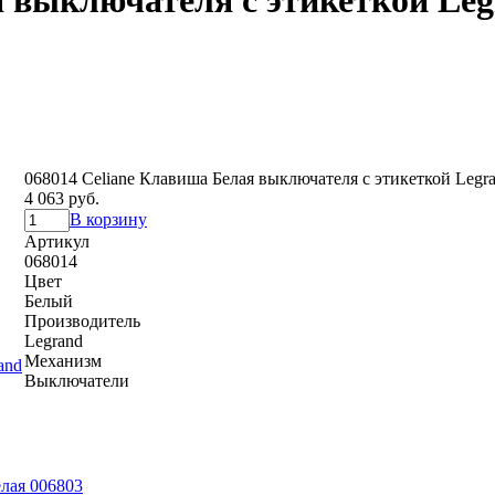
я выключателя с этикеткой Le
068014 Celiane Клавиша Белая выключателя с этикеткой Legr
4 063 руб.
В корзину
Артикул
068014
Цвет
Белый
Производитель
Legrand
Механизм
Выключатели
елая 006803