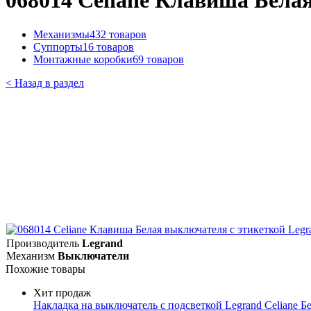
068014 Celiane Клавиша Бела
Механизмы
432 товаров
Суппорты
16 товаров
Монтажные коробки
69 товаров
< Назад в раздел
Производитель
Legrand
Механизм
Выключатели
Похожие товары
Хит продаж
Накладка на выключатель с подсветкой Legrand Celiane Б