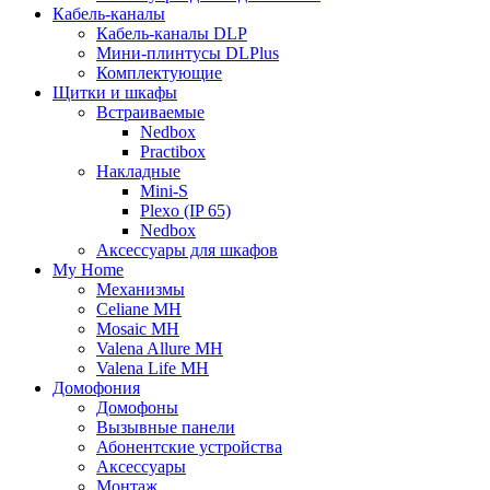
Кабель-каналы
Кабель-каналы DLP
Мини-плинтусы DLPlus
Комплектующие
Щитки и шкафы
Встраиваемые
Nedbox
Practibox
Накладные
Mini-S
Plexo (IP 65)
Nedbox
Аксессуары для шкафов
My Home
Механизмы
Celiane MH
Mosaic MH
Valena Allure MH
Valena Life MH
Домофония
Домофоны
Вызывные панели
Абонентские устройства
Аксессуары
Монтаж