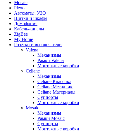
Mosaic
Plexo
Автоматы, УЗО
Щитки и шкафы
Домофония
Кабель-каналы
ZigBee
My Home
Розетки и выключатели
Valena
Механизмы
Рамки Valena
Монтажные коробки
Celiane
Механизмы
Celiane Классика
Celiane Металлик
Celiane Материалы
Суппорты
Монтажные коробки
Mosaic
Механизмы
Рамки Mosaic
Суппорты
Монтажные коробки