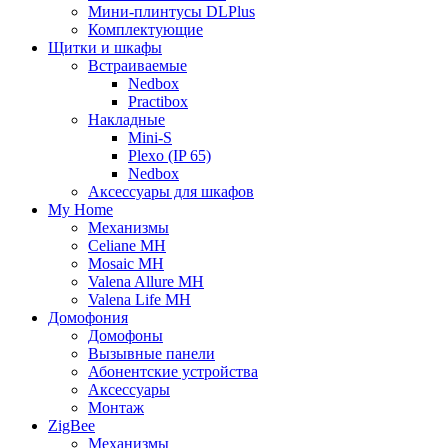
Мини-плинтусы DLPlus
Комплектующие
Щитки и шкафы
Встраиваемые
Nedbox
Practibox
Накладные
Mini-S
Plexo (IP 65)
Nedbox
Аксессуары для шкафов
My Home
Механизмы
Celiane MH
Mosaic MH
Valena Allure MH
Valena Life MH
Домофония
Домофоны
Вызывные панели
Абонентские устройства
Аксессуары
Монтаж
ZigBee
Механизмы