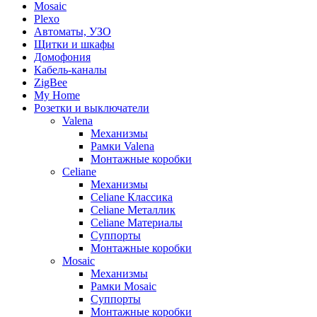
Mosaic
Plexo
Автоматы, УЗО
Щитки и шкафы
Домофония
Кабель-каналы
ZigBee
My Home
Розетки и выключатели
Valena
Механизмы
Рамки Valena
Монтажные коробки
Celiane
Механизмы
Celiane Классика
Celiane Металлик
Celiane Материалы
Суппорты
Монтажные коробки
Mosaic
Механизмы
Рамки Mosaic
Суппорты
Монтажные коробки