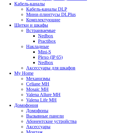
Кабель-каналы
Кабель-каналы DLP
Мини-плинтусы DLPlus
Комплектующие
Щитки и шкафы
Встраиваемые
Nedbox
Practibox
Накладные
Mini-S
Plexo (IP 65)
Nedbox
Аксессуары для шкафов
My Home
Механизмы
Celiane MH
Mosaic MH
Valena Allure MH
Valena Life MH
Домофония
Домофоны
Вызывные панели
Абонентские устройства
Аксессуары
Монтаж