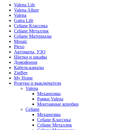
Valena Life
Valena Allure
Valena
Galea Life
Celiane Классика
Celiane Металлик
Celiane Материалы
Mosaic
Plexo
Автоматы, УЗО
Щитки и шкафы
Домофония
Кабель-каналы
ZigBee
My Home
Розетки и выключатели
Valena
Механизмы
Рамки Valena
Монтажные коробки
Celiane
Механизмы
Celiane Классика
Celiane Металлик