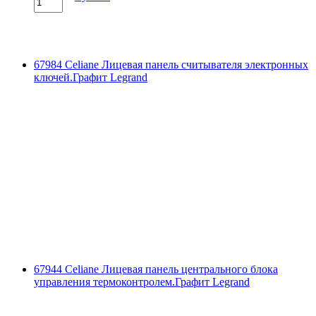
67984 Celiane Лицевая панель считывателя электронных
ключей.Графит Legrand
67944 Celiane Лицевая панель центрального блока
управления термоконтролем.Графит Legrand