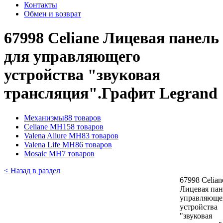
Контакты
Обмен и возврат
67998 Celiane Лицевая панель
для управляющего
устройства "звуковая
трансляция".Графит Legrand
Механизмы
88 товаров
Celiane MH
158 товаров
Valena Allure MH
83 товаров
Valena Life MH
86 товаров
Mosaic MH
7 товаров
< Назад в раздел
67998 Celian
Лицевая пан
управляюще
устройства
"звуковая