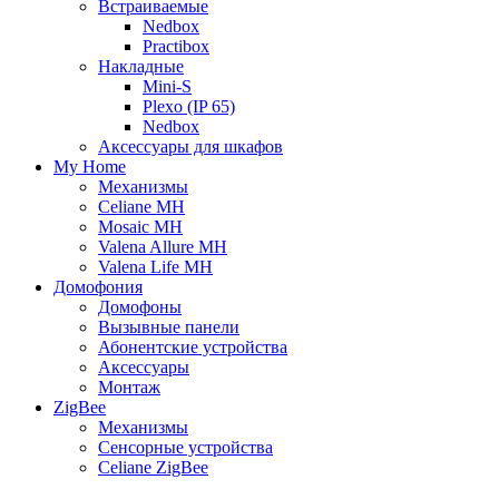
Встраиваемые
Nedbox
Practibox
Накладные
Mini-S
Plexo (IP 65)
Nedbox
Аксессуары для шкафов
My Home
Механизмы
Celiane MH
Mosaic MH
Valena Allure MH
Valena Life MH
Домофония
Домофоны
Вызывные панели
Абонентские устройства
Аксессуары
Монтаж
ZigBee
Механизмы
Сенсорные устройства
Celiane ZigBee