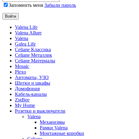
Запомнить меня
Забыли пароль
Valena Life
Valena Allure
Valena
Galea Life
Celiane Классика
Celiane Металлик
Celiane Материалы
Mosaic
Plexo
Автоматы, УЗО
Щитки и шкафы
Домофония
Кабель-каналы
ZigBee
My Home
Розетки и выключатели
Valena
Механизмы
Рамки Valena
Монтажные коробки
Celiane