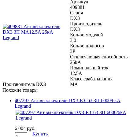
Артикул
409881
Серия
DX3
Производитель
DX3
Кол-во модулей
3,0
Кол-во полюсов
3P
Отключающая способность
25kA
Номинальный ток
12,5A
Класс срабатывания
Производитель
DX3
MA
Похожие товары
407297 Авт.выключатель DX3-E C63 3П 6000/6kA
Legrand
6 004 руб.
Купить