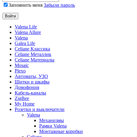
Запомнить меня
Забыли пароль
Valena Life
Valena Allure
Valena
Galea Life
Celiane Классика
Celiane Металлик
Celiane Материалы
Mosaic
Plexo
Автоматы, УЗО
Щитки и шкафы
Домофония
Кабель-каналы
ZigBee
My Home
Розетки и выключатели
Valena
Механизмы
Рамки Valena
Монтажные коробки
Celiane