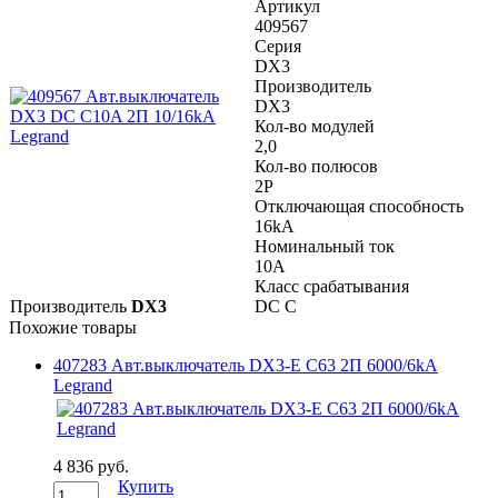
Артикул
409567
Серия
DX3
Производитель
DX3
Кол-во модулей
2,0
Кол-во полюсов
2P
Отключающая способность
16kA
Номинальный ток
10A
Класс срабатывания
Производитель
DX3
DC C
Похожие товары
407283 Авт.выключатель DX3-E C63 2П 6000/6kA
Legrand
4 836 руб.
Купить