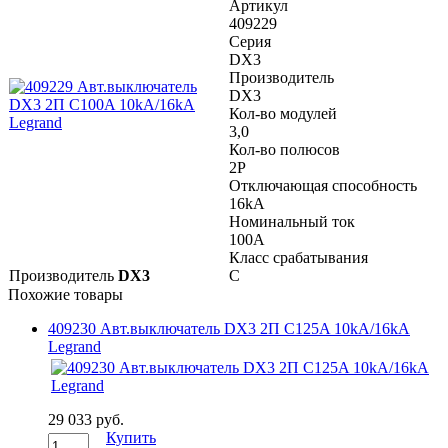
Артикул
409229
Серия
DX3
Производитель
DX3
Кол-во модулей
3,0
Кол-во полюсов
2P
Отключающая способность
16kA
Номинальный ток
100A
Класс срабатывания
Производитель
DX3
C
Похожие товары
409230 Авт.выключатель DX3 2П C125A 10kA/16kA
Legrand
29 033 руб.
Купить