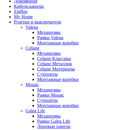
Домофония
Кабель-каналы
ZigBee
My Home
Розетки и выключатели
Valena
Механизмы
Рамки Valena
Монтажные коробки
Celiane
Механизмы
Celiane Классика
Celiane Металлик
Celiane Материалы
Суппорты
Монтажные коробки
Mosaic
Механизмы
Рамки Mosaic
Суппорты
Монтажные коробки
Galea Life
Механизмы
Рамки Galea Life
Лицевые панели