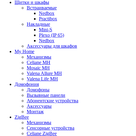
Щитки и шкафы
Встраиваемые
Nedbox
Practibox
Накладные
Mini-S
Plexo (IP 65)
Nedbox
Аксессуары для шкафов
My Home
Механизмы
Celiane MH
Mosaic MH
Valena Allure MH
Valena Life MH
Домофония
Домофоны
Вызывные панели
Абонентские устройства
Аксессуары
Монтаж
ZigBee
Механизмы
Сенсорные устройства
Celiane ZigBee