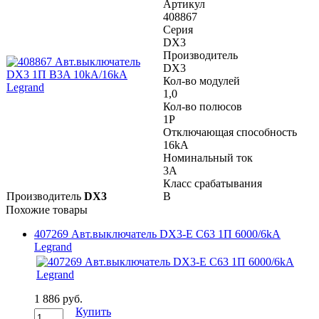
Артикул
408867
Серия
DX3
Производитель
DX3
Кол-во модулей
1,0
Кол-во полюсов
1P
Отключающая способность
16kA
Номинальный ток
3A
Класс срабатывания
Производитель
DX3
B
Похожие товары
407269 Авт.выключатель DX3-E C63 1П 6000/6kA
Legrand
1 886 руб.
Купить