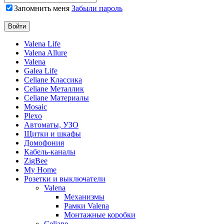
Запомнить меня
Забыли пароль
Valena Life
Valena Allure
Valena
Galea Life
Celiane Классика
Celiane Металлик
Celiane Материалы
Mosaic
Plexo
Автоматы, УЗО
Щитки и шкафы
Домофония
Кабель-каналы
ZigBee
My Home
Розетки и выключатели
Valena
Механизмы
Рамки Valena
Монтажные коробки
Celiane