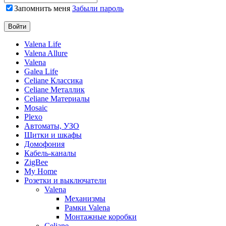
Запомнить меня
Забыли пароль
Valena Life
Valena Allure
Valena
Galea Life
Celiane Классика
Celiane Металлик
Celiane Материалы
Mosaic
Plexo
Автоматы, УЗО
Щитки и шкафы
Домофония
Кабель-каналы
ZigBee
My Home
Розетки и выключатели
Valena
Механизмы
Рамки Valena
Монтажные коробки
Celiane