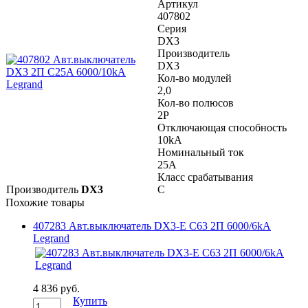
Артикул
407802
Серия
DX3
Производитель
DX3
Кол-во модулей
2,0
Кол-во полюсов
2P
Отключающая способность
10kA
Номинальный ток
25A
Класс срабатывания
Производитель
DX3
C
Похожие товары
407283 Авт.выключатель DX3-E C63 2П 6000/6kA
Legrand
4 836 руб.
Купить