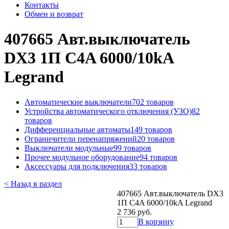
Контакты
Обмен и возврат
407665 Авт.выключатель
DX3 1П С4A 6000/10kA
Legrand
Автоматические выключатели
702 товаров
Устройства автоматического отключения (УЗО)
82
товаров
Дифференциальные автоматы
149 товаров
Ограничители перенапряжений
20 товаров
Выключатели модульные
99 товаров
Прочее модульное оборудование
94 товаров
Аксессуары для подключения
33 товаров
< Назад в раздел
407665 Авт.выключатель DX3
1П С4A 6000/10kA Legrand
2 736 руб.
В корзину