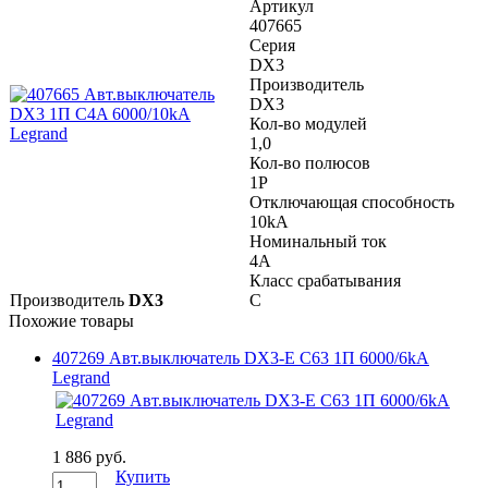
Артикул
407665
Серия
DX3
Производитель
DX3
Кол-во модулей
1,0
Кол-во полюсов
1P
Отключающая способность
10kA
Номинальный ток
4A
Класс срабатывания
Производитель
DX3
C
Похожие товары
407269 Авт.выключатель DX3-E C63 1П 6000/6kA
Legrand
1 886 руб.
Купить