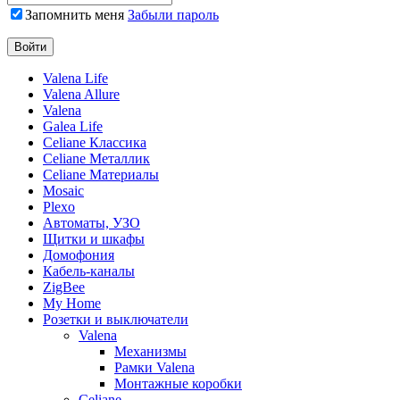
Запомнить меня
Забыли пароль
Valena Life
Valena Allure
Valena
Galea Life
Celiane Классика
Celiane Металлик
Celiane Материалы
Mosaic
Plexo
Автоматы, УЗО
Щитки и шкафы
Домофония
Кабель-каналы
ZigBee
My Home
Розетки и выключатели
Valena
Механизмы
Рамки Valena
Монтажные коробки
Celiane