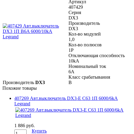
Артикул
407429
Серия
DX3
Производитель
DX3
Кол-во модулей
1,0
Кол-во полюсов
1P
Отключающая способность
10kA
Номинальный ток
6A
Класс срабатывания
Производитель
DX3
B
Похожие товары
407269 Авт.выключатель DX3-E C63 1П 6000/6kA
Legrand
1 886 руб.
Купить