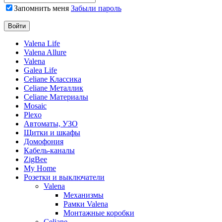
Запомнить меня
Забыли пароль
Valena Life
Valena Allure
Valena
Galea Life
Celiane Классика
Celiane Металлик
Celiane Материалы
Mosaic
Plexo
Автоматы, УЗО
Щитки и шкафы
Домофония
Кабель-каналы
ZigBee
My Home
Розетки и выключатели
Valena
Механизмы
Рамки Valena
Монтажные коробки
Celiane