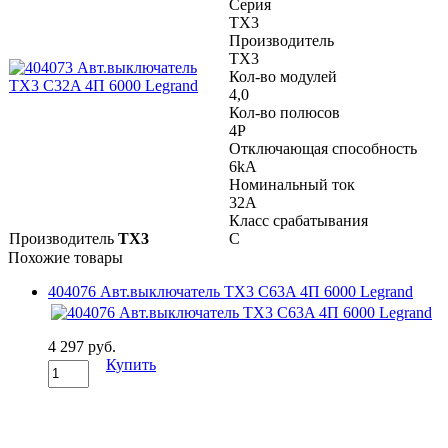
Серия
TX3
Производитель
TX3
Кол-во модулей
4,0
Кол-во полюсов
4P
Отключающая способность
6kA
Номинальный ток
32A
Класс срабатывания
Производитель
TX3
C
Похожие товары
404076 Авт.выключатель TX3 C63A 4П 6000 Legrand
4 297 руб.
Купить