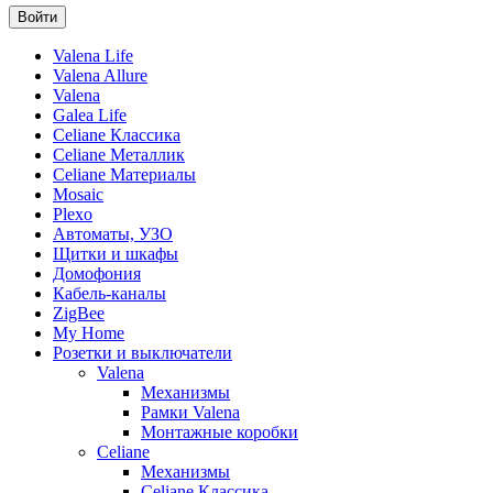
Valena Life
Valena Allure
Valena
Galea Life
Celiane Классика
Celiane Металлик
Celiane Материалы
Mosaic
Plexo
Автоматы, УЗО
Щитки и шкафы
Домофония
Кабель-каналы
ZigBee
My Home
Розетки и выключатели
Valena
Механизмы
Рамки Valena
Монтажные коробки
Celiane
Механизмы
Celiane Классика