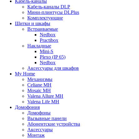
Кабель-каналы
Кабель-каналы DLP
Мини-плинтусы DLPlus
Комплектующие
Щитки и шкафы
Встраиваемые
Nedbox
Practibox
Накладные
Mini-S
Plexo (IP 65)
Nedbox
Аксессуары для шкафов
My Home
Механизмы
Celiane MH
Mosaic MH
Valena Allure MH
Valena Life MH
Домофония
Домофоны
Вызывные панели
Абонентские устройства
Аксессуары
Монтаж