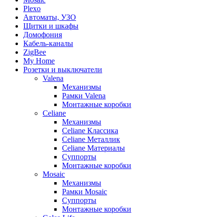
Plexo
Автоматы, УЗО
Щитки и шкафы
Домофония
Кабель-каналы
ZigBee
My Home
Розетки и выключатели
Valena
Механизмы
Рамки Valena
Монтажные коробки
Celiane
Механизмы
Celiane Классика
Celiane Металлик
Celiane Материалы
Суппорты
Монтажные коробки
Mosaic
Механизмы
Рамки Mosaic
Суппорты
Монтажные коробки